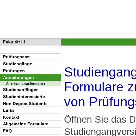
Fakultät III
Prüfungsamt
Studiengänge
Studiengan
Prüfungen
Anrechnungen
Formulare z
Anerkennungsformulare
Studienanfänger
Studieninteressierte
von Prüfung
Non Degree-Students
Links
Öffnen Sie das D
Kontakt
Allgemeine Formulare
Studiengangversi
FAQ