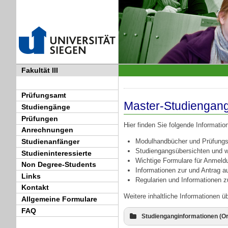
Fakultät III
Prüfungsamt
Master-Studiengang 
Studiengänge
Prüfungen
Hier finden Sie folgende Informatio
Anrechnungen
Modulhandbücher und Prüfung
Studienanfänger
Studiengangsübersichten und we
Studieninteressierte
Wichtige Formulare für Anmeld
Non Degree-Students
Informationen zur und Antrag a
Links
Regularien und Informationen 
Kontakt
Weitere inhaltliche Informationen ü
Allgemeine Formulare
FAQ
Studienganginformationen (O