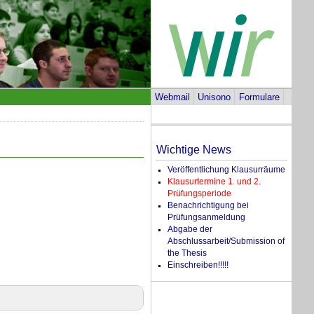
Webmail
Unisono
Formulare
Wichtige News
Veröffentlichung Klausurräume
Klausurtermine 1. und 2.
Prüfungsperiode
Benachrichtigung bei
Prüfungsanmeldung
Abgabe der
Abschlussarbeit/Submission of
the Thesis
Einschreiben!!!!!