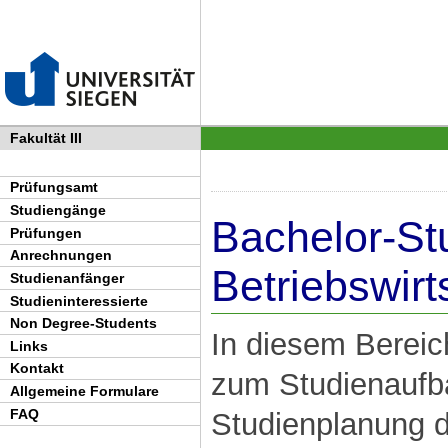
Fakultät III
Prüfungsamt
Studiengänge
Bachelor-St
Prüfungen
Anrechnungen
Betriebswirt
Studienanfänger
Studieninteressierte
Non Degree-Students
In diesem Bereic
Links
Kontakt
zum Studienaufb
Allgemeine Formulare
FAQ
Studienplanung 