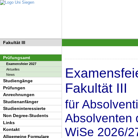
Fakultät III
Prüfungsamt
Examensfeier 2027
Examensfeie
Aktuelles
News
Studiengänge
Fakultät III
Prüfungen
Anrechnungen
für Absolven
Studienanfänger
Studieninteressierte
Absolventen
Non Degree-Students
Links
WiSe 2026/2
Kontakt
Allgemeine Formulare